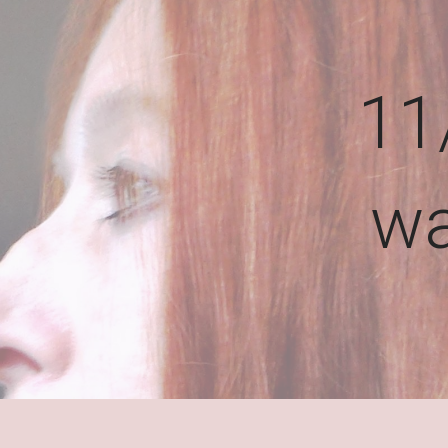
11
wa